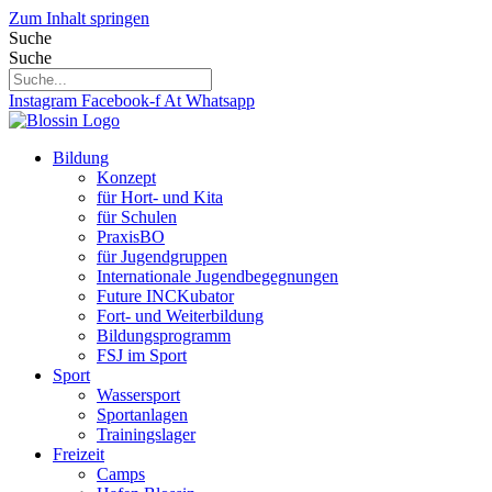
Zum Inhalt springen
Suche
Suche
Instagram
Facebook-f
At
Whatsapp
Bildung
Konzept
für Hort- und Kita
für Schulen
PraxisBO
für Jugendgruppen
Internationale Jugendbegegnungen
Future INCKubator
Fort- und Weiterbildung
Bildungsprogramm
FSJ im Sport
Sport
Wassersport
Sportanlagen
Trainingslager
Freizeit
Camps