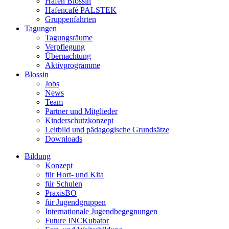
Hafen Blossin
Hafencafé PALSTEK
Gruppenfahrten
Tagungen
Tagungsräume
Verpflegung
Übernachtung
Aktivprogramme
Blossin
Jobs
News
Team
Partner und Mitglieder
Kinderschutzkonzept
Leitbild und pädagogische Grundsätze
Downloads
Bildung
Konzept
für Hort- und Kita
für Schulen
PraxisBO
für Jugendgruppen
Internationale Jugendbegegnungen
Future INCKubator