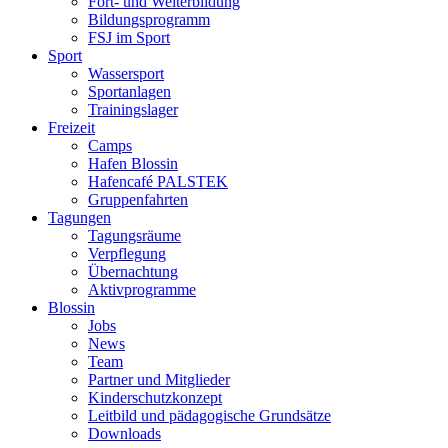
Fort- und Weiterbildung
Bildungsprogramm
FSJ im Sport
Sport
Wassersport
Sportanlagen
Trainingslager
Freizeit
Camps
Hafen Blossin
Hafencafé PALSTEK
Gruppenfahrten
Tagungen
Tagungsräume
Verpflegung
Übernachtung
Aktivprogramme
Blossin
Jobs
News
Team
Partner und Mitglieder
Kinderschutzkonzept
Leitbild und pädagogische Grundsätze
Downloads