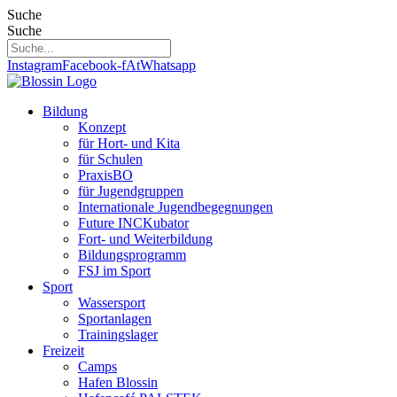
Zum
Suche
Inhalt
Suche
springen
Instagram
Facebook-f
At
Whatsapp
Bildung
Konzept
für Hort- und Kita
für Schulen
PraxisBO
für Jugendgruppen
Internationale Jugendbegegnungen
Future INCKubator
Fort- und Weiterbildung
Bildungsprogramm
FSJ im Sport
Sport
Wassersport
Sportanlagen
Trainingslager
Freizeit
Camps
Hafen Blossin