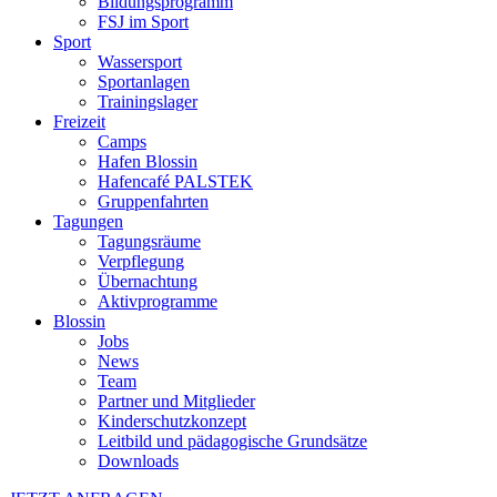
Bildungsprogramm
FSJ im Sport
Sport
Wassersport
Sportanlagen
Trainingslager
Freizeit
Camps
Hafen Blossin
Hafencafé PALSTEK
Gruppenfahrten
Tagungen
Tagungsräume
Verpflegung
Übernachtung
Aktivprogramme
Blossin
Jobs
News
Team
Partner und Mitglieder
Kinderschutzkonzept
Leitbild und pädagogische Grundsätze
Downloads