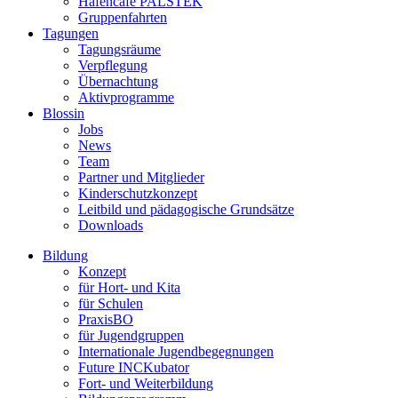
Hafencafé PALSTEK
Gruppenfahrten
Tagungen
Tagungsräume
Verpflegung
Übernachtung
Aktivprogramme
Blossin
Jobs
News
Team
Partner und Mitglieder
Kinderschutzkonzept
Leitbild und pädagogische Grundsätze
Downloads
Bildung
Konzept
für Hort- und Kita
für Schulen
PraxisBO
für Jugendgruppen
Internationale Jugendbegegnungen
Future INCKubator
Fort- und Weiterbildung