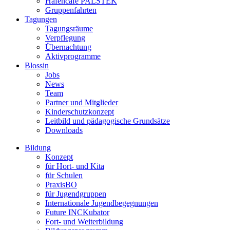
Hafencafé PALSTEK
Gruppenfahrten
Tagungen
Tagungsräume
Verpflegung
Übernachtung
Aktivprogramme
Blossin
Jobs
News
Team
Partner und Mitglieder
Kinderschutzkonzept
Leitbild und pädagogische Grundsätze
Downloads
Bildung
Konzept
für Hort- und Kita
für Schulen
PraxisBO
für Jugendgruppen
Internationale Jugendbegegnungen
Future INCKubator
Fort- und Weiterbildung