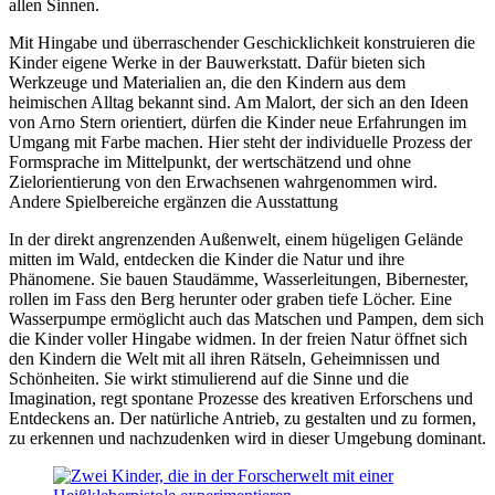
allen Sinnen.
Mit Hingabe und überraschender Geschicklichkeit konstruieren die
Kinder eigene Werke in der Bauwerkstatt. Dafür bieten sich
Werkzeuge und Materialien an, die den Kindern aus dem
heimischen Alltag bekannt sind. Am Malort, der sich an den Ideen
von Arno Stern orientiert, dürfen die Kinder neue Erfahrungen im
Umgang mit Farbe machen. Hier steht der individuelle Prozess der
Formsprache im Mittelpunkt, der wertschätzend und ohne
Zielorientierung von den Erwachsenen wahrgenommen wird.
Andere Spielbereiche ergänzen die Ausstattung
In der direkt angrenzenden Außenwelt, einem hügeligen Gelände
mitten im Wald, entdecken die Kinder die Natur und ihre
Phänomene. Sie bauen Staudämme, Wasserleitungen, Bibernester,
rollen im Fass den Berg herunter oder graben tiefe Löcher. Eine
Wasserpumpe ermöglicht auch das Matschen und Pampen, dem sich
die Kinder voller Hingabe widmen. In der freien Natur öffnet sich
den Kindern die Welt mit all ihren Rätseln, Geheimnissen und
Schönheiten. Sie wirkt stimulierend auf die Sinne und die
Imagination, regt spontane Prozesse des kreativen Erforschens und
Entdeckens an. Der natürliche Antrieb, zu gestalten und zu formen,
zu erkennen und nachzudenken wird in dieser Umgebung dominant.