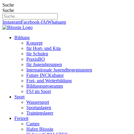
Zum
Suche
Inhalt
Suche
springen
Instagram
Facebook-f
At
Whatsapp
Bildung
Konzept
für Hort- und Kita
für Schulen
PraxisBO
für Jugendgruppen
Internationale Jugendbegegnungen
Future INCKubator
Fort- und Weiterbildung
Bildungsprogramm
FSJ im Sport
Sport
Wassersport
Sportanlagen
Trainingslager
Freizeit
Camps
Hafen Blossin