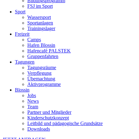
Bildungsprogramm
FSJ im Sport
Sport
Wassersport
Sportanlagen
Trainingslager
Freizeit
Camps
Hafen Blossin
Hafencafé PALSTEK
Gruppenfahrten
Tagungen
Tagungsräume
Verpflegung
Übernachtung
Aktivprogramme
Blossin
Jobs
News
Team
Partner und Mitglieder
Kinderschutzkonzept
Leitbild und pädagogische Grundsätze
Downloads