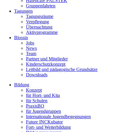
Hafencafé PALSTEK
Gruppenfahrten
Tagungen
Tagungsräume
Verpflegung
Übernachtung
Aktivprogramme
Blossin
Jobs
News
Team
Partner und Mitglieder
Kinderschutzkonzept
Leitbild und pädagogische Grundsätze
Downloads
Bildung
Konzept
für Hort- und Kita
für Schulen
PraxisBO
für Jugendgruppen
Internationale Jugendbegegnungen
Future INCKubator
Fort- und Weiterbildung