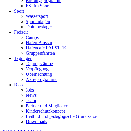
Bildungsprogramm
FSJ im Sport
Sport
Wassersport
Sportanlagen
Trainingslager
Freizeit
Camps
Hafen Blossin
Hafencafé PALSTEK
Gruppenfahrten
Tagungen
Tagungsräume
Verpflegung
Übernachtung
Aktivprogramme
Blossin
Jobs
News
Team
Partner und Mitglieder
Kinderschutzkonzept
Leitbild und pädagogische Grundsätze
Downloads