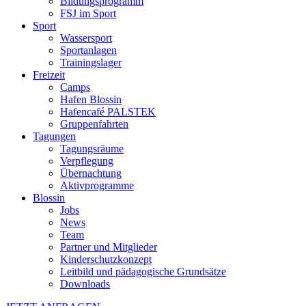
Bildungsprogramm
FSJ im Sport
Sport
Wassersport
Sportanlagen
Trainingslager
Freizeit
Camps
Hafen Blossin
Hafencafé PALSTEK
Gruppenfahrten
Tagungen
Tagungsräume
Verpflegung
Übernachtung
Aktivprogramme
Blossin
Jobs
News
Team
Partner und Mitglieder
Kinderschutzkonzept
Leitbild und pädagogische Grundsätze
Downloads