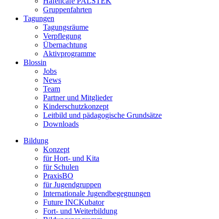
Hafencafé PALSTEK
Gruppenfahrten
Tagungen
Tagungsräume
Verpflegung
Übernachtung
Aktivprogramme
Blossin
Jobs
News
Team
Partner und Mitglieder
Kinderschutzkonzept
Leitbild und pädagogische Grundsätze
Downloads
Bildung
Konzept
für Hort- und Kita
für Schulen
PraxisBO
für Jugendgruppen
Internationale Jugendbegegnungen
Future INCKubator
Fort- und Weiterbildung