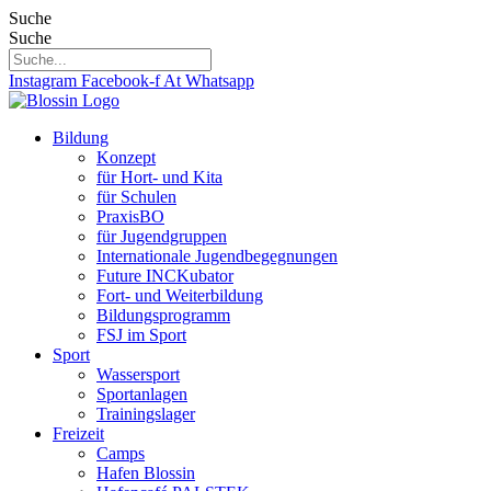
Zum
Suche
Inhalt
Suche
springen
Instagram
Facebook-f
At
Whatsapp
Bildung
Konzept
für Hort- und Kita
für Schulen
PraxisBO
für Jugendgruppen
Internationale Jugendbegegnungen
Future INCKubator
Fort- und Weiterbildung
Bildungsprogramm
FSJ im Sport
Sport
Wassersport
Sportanlagen
Trainingslager
Freizeit
Camps
Hafen Blossin