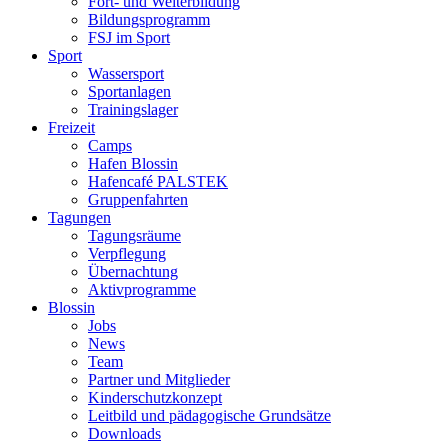
Fort- und Weiterbildung
Bildungsprogramm
FSJ im Sport
Sport
Wassersport
Sportanlagen
Trainingslager
Freizeit
Camps
Hafen Blossin
Hafencafé PALSTEK
Gruppenfahrten
Tagungen
Tagungsräume
Verpflegung
Übernachtung
Aktivprogramme
Blossin
Jobs
News
Team
Partner und Mitglieder
Kinderschutzkonzept
Leitbild und pädagogische Grundsätze
Downloads