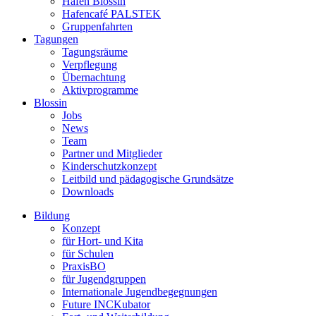
Hafen Blossin
Hafencafé PALSTEK
Gruppenfahrten
Tagungen
Tagungsräume
Verpflegung
Übernachtung
Aktivprogramme
Blossin
Jobs
News
Team
Partner und Mitglieder
Kinderschutzkonzept
Leitbild und pädagogische Grundsätze
Downloads
Bildung
Konzept
für Hort- und Kita
für Schulen
PraxisBO
für Jugendgruppen
Internationale Jugendbegegnungen
Future INCKubator