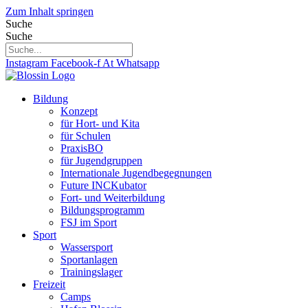
Zum Inhalt springen
Suche
Suche
Instagram
Facebook-f
At
Whatsapp
Bildung
Konzept
für Hort- und Kita
für Schulen
PraxisBO
für Jugendgruppen
Internationale Jugendbegegnungen
Future INCKubator
Fort- und Weiterbildung
Bildungsprogramm
FSJ im Sport
Sport
Wassersport
Sportanlagen
Trainingslager
Freizeit
Camps