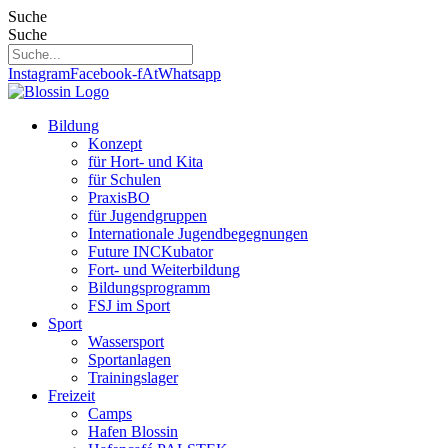
Zum
Suche
Inhalt
Suche
springen
Instagram
Facebook-f
At
Whatsapp
Bildung
Konzept
für Hort- und Kita
für Schulen
PraxisBO
für Jugendgruppen
Internationale Jugendbegegnungen
Future INCKubator
Fort- und Weiterbildung
Bildungsprogramm
FSJ im Sport
Sport
Wassersport
Sportanlagen
Trainingslager
Freizeit
Camps
Hafen Blossin