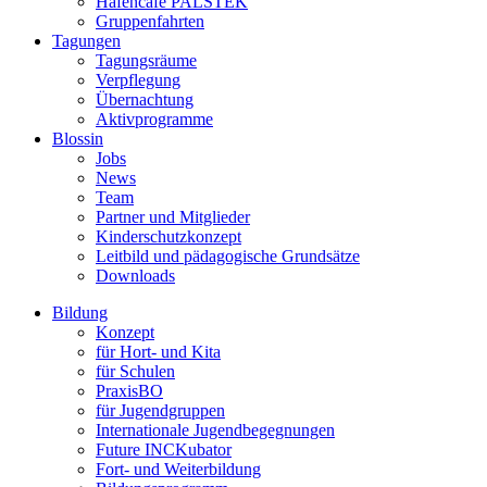
Hafencafé PALSTEK
Gruppenfahrten
Tagungen
Tagungsräume
Verpflegung
Übernachtung
Aktivprogramme
Blossin
Jobs
News
Team
Partner und Mitglieder
Kinderschutzkonzept
Leitbild und pädagogische Grundsätze
Downloads
Bildung
Konzept
für Hort- und Kita
für Schulen
PraxisBO
für Jugendgruppen
Internationale Jugendbegegnungen
Future INCKubator
Fort- und Weiterbildung