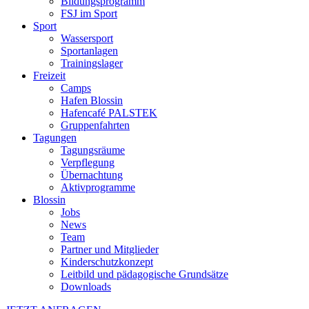
Bildungsprogramm
FSJ im Sport
Sport
Wassersport
Sportanlagen
Trainingslager
Freizeit
Camps
Hafen Blossin
Hafencafé PALSTEK
Gruppenfahrten
Tagungen
Tagungsräume
Verpflegung
Übernachtung
Aktivprogramme
Blossin
Jobs
News
Team
Partner und Mitglieder
Kinderschutzkonzept
Leitbild und pädagogische Grundsätze
Downloads