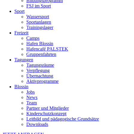
Bildungsprogramm
FSJ im Sport
Sport
Wassersport
Sportanlagen
Trainingslager
Freizeit
Camps
Hafen Blossin
Hafencafé PALSTEK
Gruppenfahrten
Tagungen
Tagungsräume
Verpflegung
Übernachtung
Aktivprogramme
Blossin
Jobs
News
Team
Partner und Mitglieder
Kinderschutzkonzept
Leitbild und pädagogische Grundsätze
Downloads