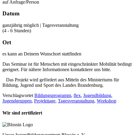
auf Anfrage/Person
Datum
ganzjährig möglich | Tagesveranstaltung
(4 - 6 Stunden)
Ort
es kann an Deinem Wunschort stattfinden
Das Seminar ist für Menschen mit eingeschränkter Mobilität bedingt
geeignet. Für nähere Informationen kontatktiere uns bitte.
Das Projekt wird gefördert aus Mitteln des Ministeriums für
Bildung, Jugend und Sport des Landes Brandenburg.
Verschlagwortet
Bildungsprogramm
,
flex
,
Jugendbildung
,
Jugendgruppen
,
Projekttage
,
Tagesveranstaltung
,
Workshop
Wir sind zertifiziert
Unser Jugendbildungszentrum Blossin e. V.