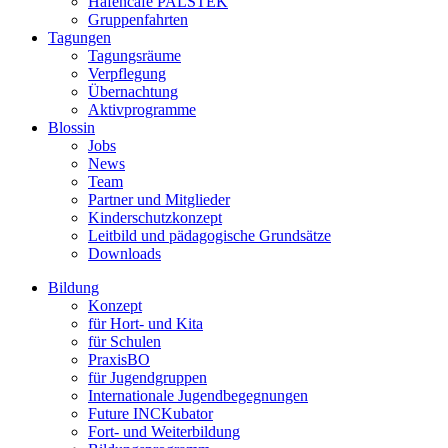
Hafencafé PALSTEK
Gruppenfahrten
Tagungen
Tagungsräume
Verpflegung
Übernachtung
Aktivprogramme
Blossin
Jobs
News
Team
Partner und Mitglieder
Kinderschutzkonzept
Leitbild und pädagogische Grundsätze
Downloads
Bildung
Konzept
für Hort- und Kita
für Schulen
PraxisBO
für Jugendgruppen
Internationale Jugendbegegnungen
Future INCKubator
Fort- und Weiterbildung