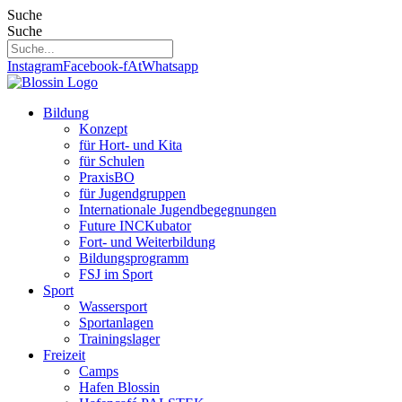
Zum
Suche
Inhalt
Suche
springen
Instagram
Facebook-f
At
Whatsapp
Bildung
Konzept
für Hort- und Kita
für Schulen
PraxisBO
für Jugendgruppen
Internationale Jugendbegegnungen
Future INCKubator
Fort- und Weiterbildung
Bildungsprogramm
FSJ im Sport
Sport
Wassersport
Sportanlagen
Trainingslager
Freizeit
Camps
Hafen Blossin