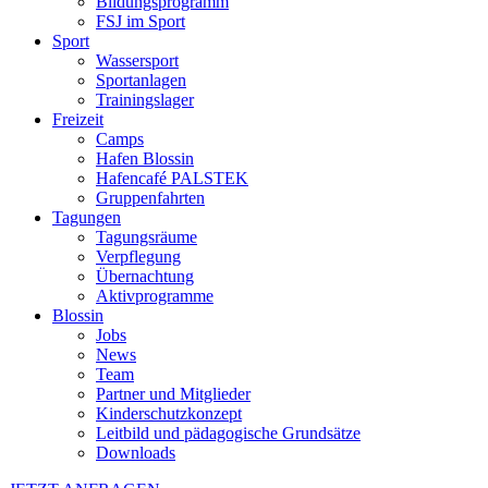
Bildungsprogramm
FSJ im Sport
Sport
Wassersport
Sportanlagen
Trainingslager
Freizeit
Camps
Hafen Blossin
Hafencafé PALSTEK
Gruppenfahrten
Tagungen
Tagungsräume
Verpflegung
Übernachtung
Aktivprogramme
Blossin
Jobs
News
Team
Partner und Mitglieder
Kinderschutzkonzept
Leitbild und pädagogische Grundsätze
Downloads