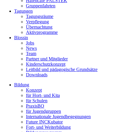
Hafencafé PALSTEK
Gruppenfahrten
Tagungen
Tagungsräume
Verpflegung
Übernachtung
Aktivprogramme
Blossin
Jobs
News
Team
Partner und Mitglieder
Kinderschutzkonzept
Leitbild und pädagogische Grundsätze
Downloads
Bildung
Konzept
für Hort- und Kita
für Schulen
PraxisBO
für Jugendgruppen
Internationale Jugendbegegnungen
Future INCKubator
Fort- und Weiterbildung