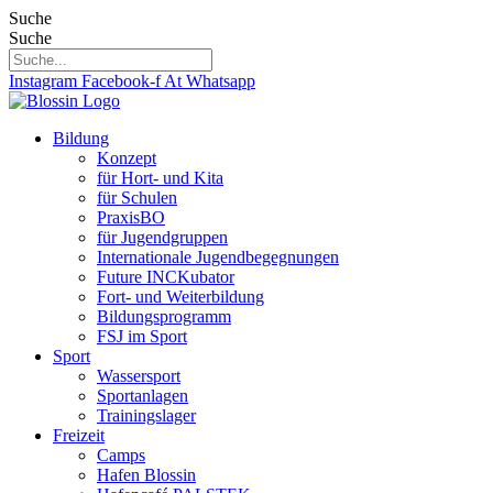
Zum
Suche
Inhalt
Suche
springen
Instagram
Facebook-f
At
Whatsapp
Bildung
Konzept
für Hort- und Kita
für Schulen
PraxisBO
für Jugendgruppen
Internationale Jugendbegegnungen
Future INCKubator
Fort- und Weiterbildung
Bildungsprogramm
FSJ im Sport
Sport
Wassersport
Sportanlagen
Trainingslager
Freizeit
Camps
Hafen Blossin