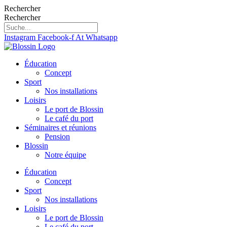
Aller
Rechercher
au
Rechercher
contenu
Instagram
Facebook-f
At
Whatsapp
Éducation
Concept
Sport
Nos installations
Loisirs
Le port de Blossin
Le café du port
Séminaires et réunions
Pension
Blossin
Notre équipe
Éducation
Concept
Sport
Nos installations
Loisirs
Le port de Blossin
Le café du port